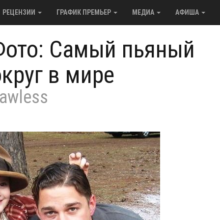
РЕЦЕНЗИИ
ГРАФИК ПРЕМЬЕР
МЕДИА
АФИША
Фото: Самый пьяный
округ в мире
awless