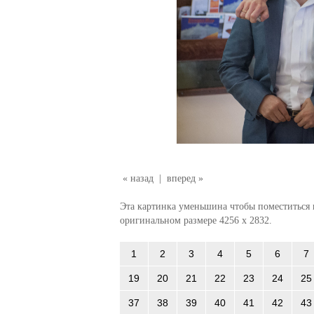
« назад
|
вперед »
Эта картинка уменьшина чтобы поместиться в
оригинальном размере 4256 x 2832.
1
2
3
4
5
6
7
19
20
21
22
23
24
25
37
38
39
40
41
42
43