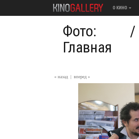
О КИНО
Фото:
/
Главная
« назад
|
вперед »