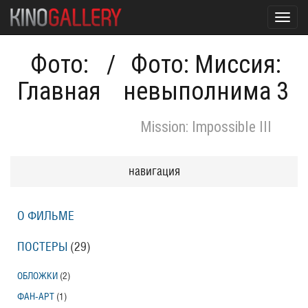
Toggl
navig
Фото:
/
Фото: Миссия:
Главная
невыполнима 3
Mission: Impossible III
навигация
О ФИЛЬМЕ
ПОСТЕРЫ
(29)
ОБЛОЖКИ
(2)
ФАН-АРТ
(1)