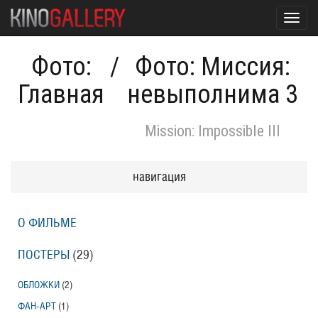
Toggl
navig
Фото:
/
Фото: Миссия:
Главная
невыполнима 3
Mission: Impossible III
навигация
О ФИЛЬМЕ
ПОСТЕРЫ
(29)
ОБЛОЖКИ
(2)
ФАН-АРТ
(1)