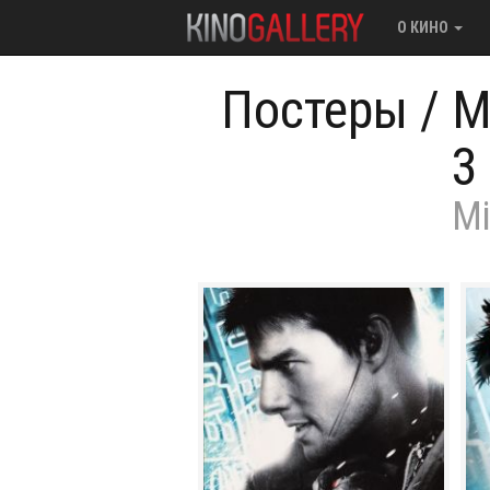
О КИНО
Постеры
/
М
3
Mi