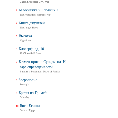
Captain America: Civil War
Белоснежка и Охотник 2
The Huntsman: Winter's War
Книга джунглей
The Jungle Book
Высотка
High-Rise
Кловерфилд, 10
10 Cloverfield Lane
Бэтмен против Супермена: На
заре справедливости
Batman v Superman: Dawn of Justice
Зверополис
Zootopia
Братья из Гримсби
Grimsby
Боги Египта
Gods of Egypt