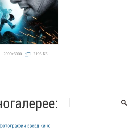
2000x3000
2196 КБ
ногалерее:
фотографии звезд кино