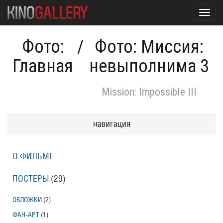
Toggl
navig
Фото:
/
Фото: Миссия:
Главная
невыполнима 3
Mission: Impossible III
навигация
О ФИЛЬМЕ
ПОСТЕРЫ
(29)
ОБЛОЖКИ
(2)
ФАН-АРТ
(1)