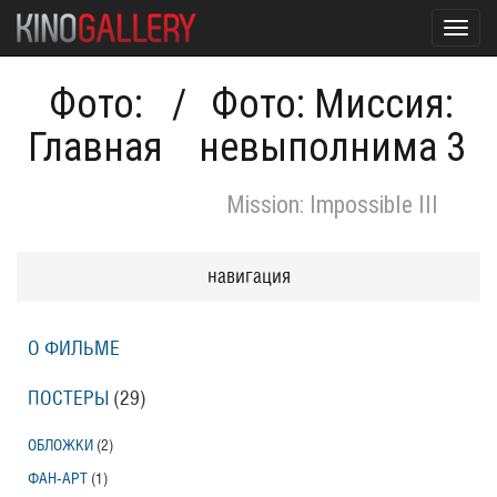
Toggl
navig
Фото:
/
Фото: Миссия:
Главная
невыполнима 3
Mission: Impossible III
навигация
О ФИЛЬМЕ
ПОСТЕРЫ
(29)
ОБЛОЖКИ
(2)
ФАН-АРТ
(1)