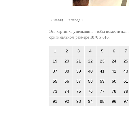
« назад
|
вперед »
Эта картинка уменьшина чтобы поместиться в
оригинальном размере 1870 x 816.
1
2
3
4
5
6
7
19
20
21
22
23
24
25
37
38
39
40
41
42
43
55
56
57
58
59
60
61
73
74
75
76
77
78
79
91
92
93
94
95
96
97