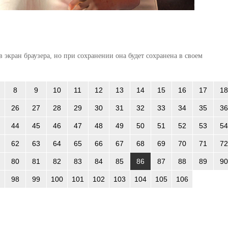
 экран браузера, но при сохранении она будет сохранена в своем
8
9
10
11
12
13
14
15
16
17
18
26
27
28
29
30
31
32
33
34
35
36
44
45
46
47
48
49
50
51
52
53
54
62
63
64
65
66
67
68
69
70
71
72
80
81
82
83
84
85
86
87
88
89
90
98
99
100
101
102
103
104
105
106