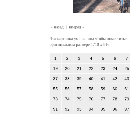
« назад
|
вперед »
Эта картинка уменьшина чтобы поместиться в
оригинальном размере 1710 x 816.
1
2
3
4
5
6
7
19
20
21
22
23
24
25
37
38
39
40
41
42
43
55
56
57
58
59
60
61
73
74
75
76
77
78
79
91
92
93
94
95
96
97