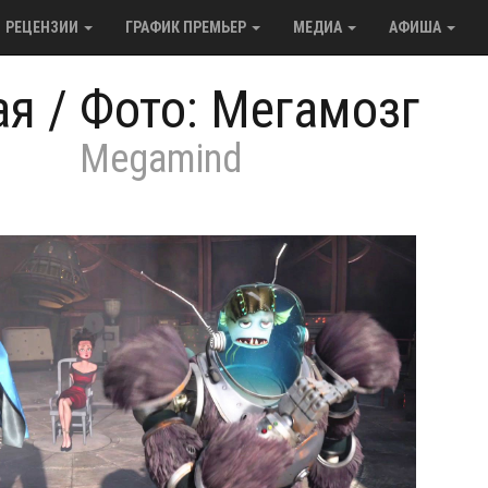
РЕЦЕНЗИИ
ГРАФИК ПРЕМЬЕР
МЕДИА
АФИША
ая
/
Фото: Мегамозг
Megamind