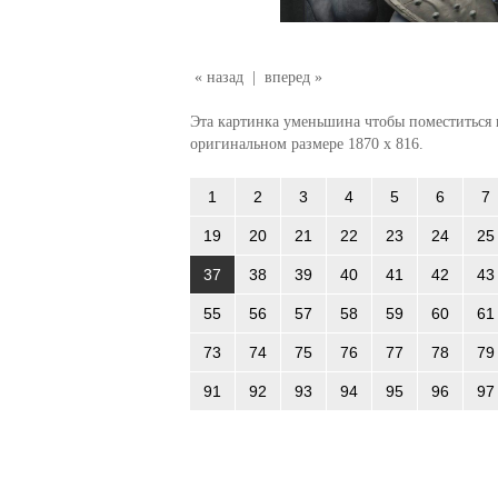
« назад
|
вперед »
Эта картинка уменьшина чтобы поместиться в
оригинальном размере 1870 x 816.
1
2
3
4
5
6
7
19
20
21
22
23
24
25
37
38
39
40
41
42
43
55
56
57
58
59
60
61
73
74
75
76
77
78
79
91
92
93
94
95
96
97