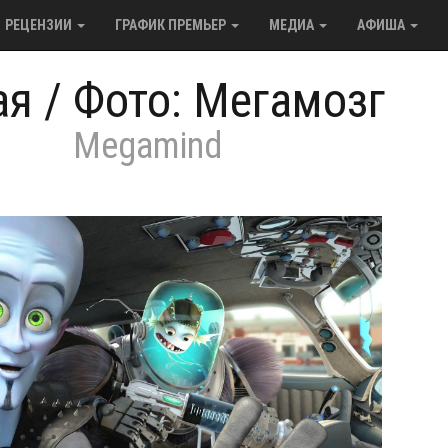
РЕЦЕНЗИИ
ГРАФИК ПРЕМЬЕР
МЕДИА
АФИША
ая
/
Фото: Мегамозг
Megamind