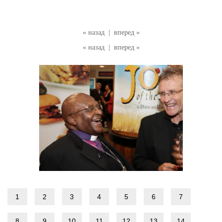
« назад
|
вперед »
« назад
|
вперед »
1
2
3
4
5
6
7
8
9
10
11
12
13
14