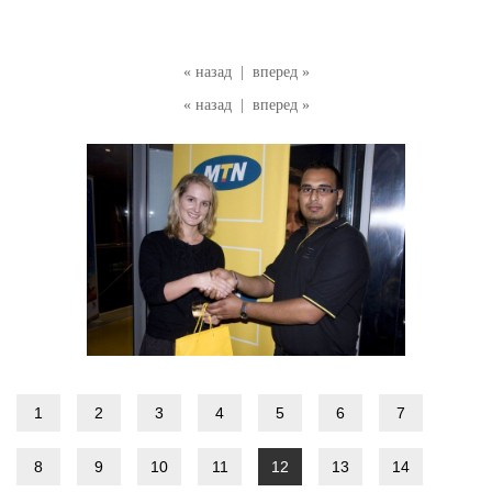
« назад
|
вперед »
« назад
|
вперед »
1
2
3
4
5
6
7
8
9
10
11
12
13
14