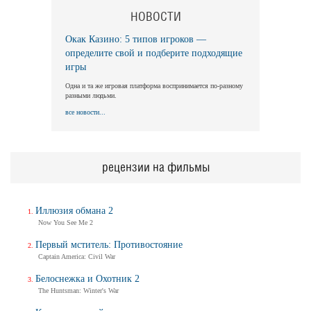
НОВОСТИ
Окак Казино: 5 типов игроков —
определите свой и подберите подходящие
игры
Одна и та же игровая платформа воспринимается по-разному
разными людьми.
все новости...
рецензии на фильмы
Иллюзия обмана 2
Now You See Me 2
Первый мститель: Противостояние
Captain America: Civil War
Белоснежка и Охотник 2
The Huntsman: Winter's War