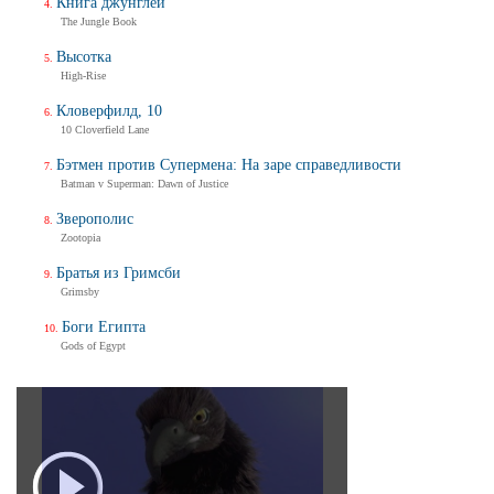
Книга джунглей
The Jungle Book
Высотка
High-Rise
Кловерфилд, 10
10 Cloverfield Lane
Бэтмен против Супермена: На заре справедливости
Batman v Superman: Dawn of Justice
Зверополис
Zootopia
Братья из Гримсби
Grimsby
Боги Египта
Gods of Egypt