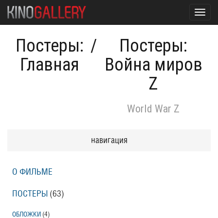
Toggl
navig
Постеры:
/
Постеры:
Главная
Война миров
Z
World War Z
навигация
О ФИЛЬМЕ
ПОСТЕРЫ
(63)
ОБЛОЖКИ
(4)