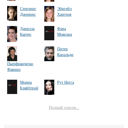
Стерлинг
Эбигейл
Джеринс
Харгров
Даниэла
Фана
Картес
Мокоэна
Питер
Капальди
Пьерфранческо
Фавино
Мориц
Рут Негга
Бляйбтрой
Полный список...