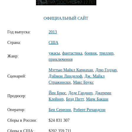
ОФИЦИАЛЬНЫЙ САЙТ
Год выпуска:
2013
Страна:
США
ужасы
,
фантастика
,
боевик
,
триллер
,
Жанр:
приключения
Мэттью Майкл Карнахан
,
Дрю Годдар
,
Сценарий:
Дэймон Линделоф
,
Дж. Майкл
Стражински
,
Макс Брукс
Йен Брюс
,
Деде Гарднер
,
Джереми
Продюсер:
Клейнер
,
Брэд Питт
,
Марк Бакши
Оператор:
Бен Сересин
,
Роберт Ричардсон
Сборы в России:
$24 831 307
Сборы в США:
$202 359 711