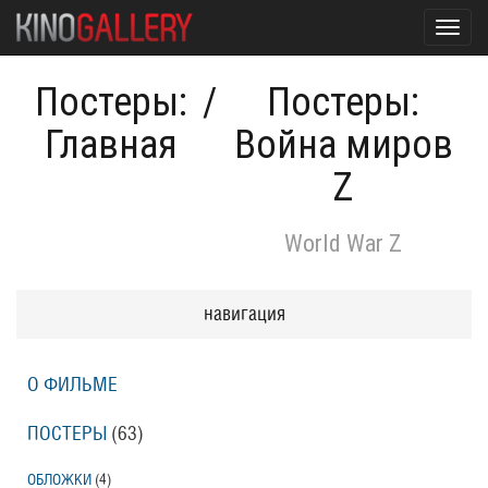
Toggl
navig
Постеры:
/
Постеры:
Главная
Война миров
Z
World War Z
навигация
О ФИЛЬМЕ
ПОСТЕРЫ
(63)
ОБЛОЖКИ
(4)