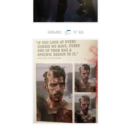
608x881
97 КБ