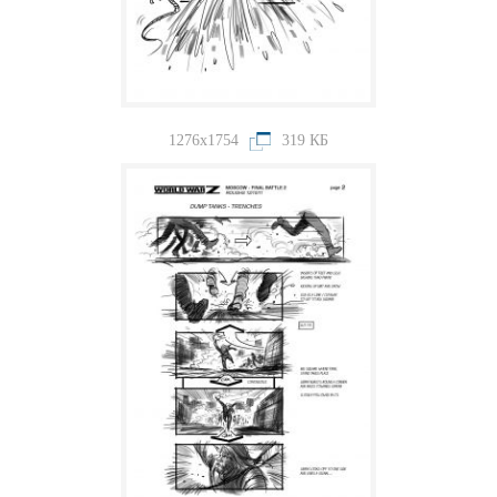
1276x1754
319 КБ