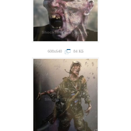
608x640
84 КБ