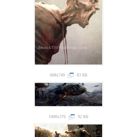
608x749
83 КБ
1000x376
92 КБ