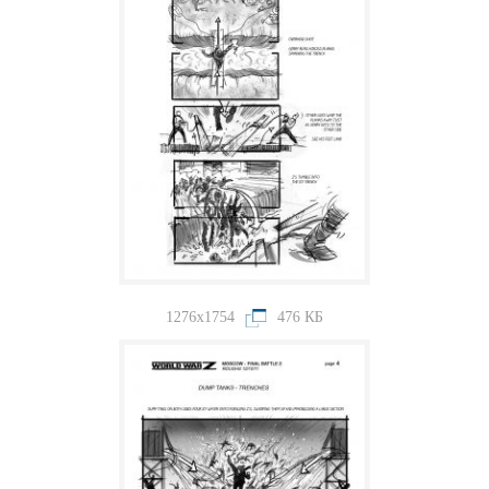
1276x1754
476 КБ