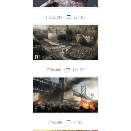
1312x784
227 КБ
720x406
116 КБ
720x406
80 КБ