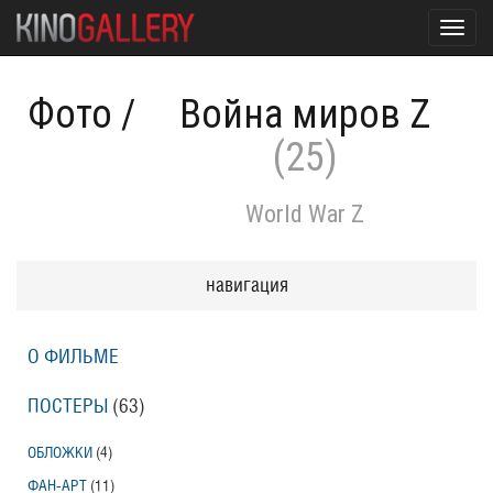
Toggl
navig
Фото
/
Война миров Z
(25)
World War Z
навигация
О ФИЛЬМЕ
ПОСТЕРЫ
(63)
ОБЛОЖКИ
(4)
ФАН-АРТ
(11)