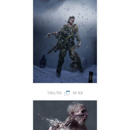
596x784
80 КБ