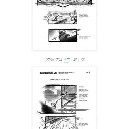
1276x1754
451 КБ