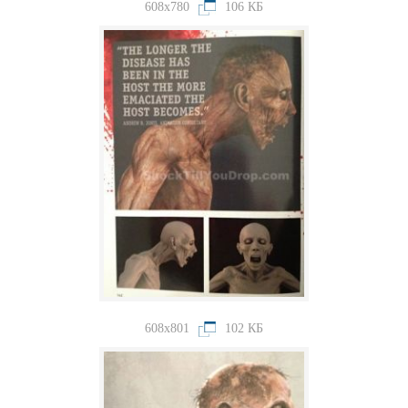
608x780
106 КБ
608x801
102 КБ