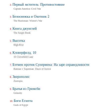
Первый мститель: Противостояние
Captain America: Civil War
Белоснежка и Охотник 2
The Huntsman: Winter's War
Книга джунглей
The Jungle Book
Высотка
High-Rise
Кловерфилд, 10
10 Cloverfield Lane
Бэтмен против Супермена: На заре справедливости
Batman v Superman: Dawn of Justice
Зверополис
Zootopia
Братья из Гримсби
Grimsby
Боги Египта
Gods of Egypt