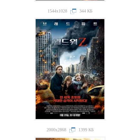
1544x1028
344 КБ
2000x2868
1399 КБ