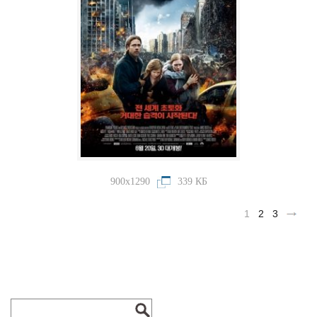
900x1290
339 КБ
1
2
3