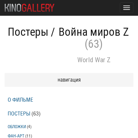
Toggl
navig
Постеры
/
Война миров Z
(63)
World War Z
навигация
О ФИЛЬМЕ
ПОСТЕРЫ
(63)
ОБЛОЖКИ
(4)
ФАН-АРТ
(11)