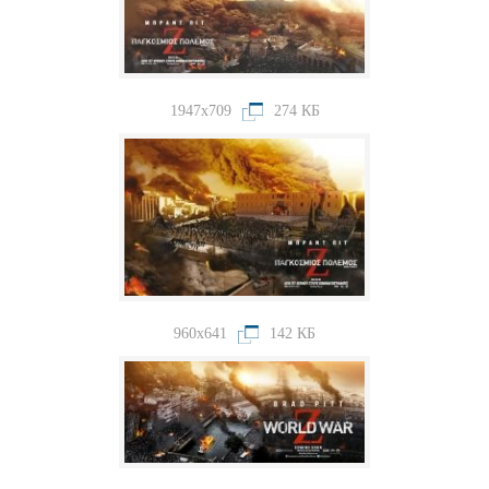
1947x709
274 КБ
960x641
142 КБ