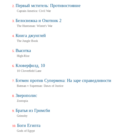
Первый мститель: Противостояние
Captain America: Civil War
Белоснежка и Охотник 2
The Huntsman: Winter's War
Книга джунглей
The Jungle Book
Высотка
High-Rise
Кловерфилд, 10
10 Cloverfield Lane
Бэтмен против Супермена: На заре справедливости
Batman v Superman: Dawn of Justice
Зверополис
Zootopia
Братья из Гримсби
Grimsby
Боги Египта
Gods of Egypt