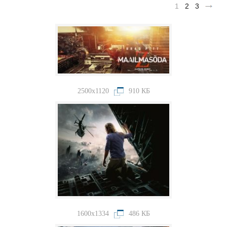
1
2
3
2500x1120
910 КБ
1600x1334
486 КБ