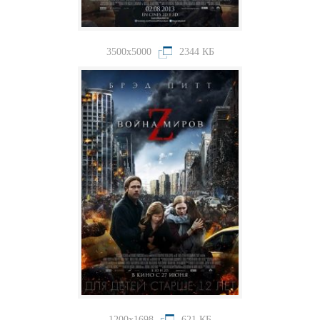
3500x5000
2344 КБ
1200x1698
621 КБ