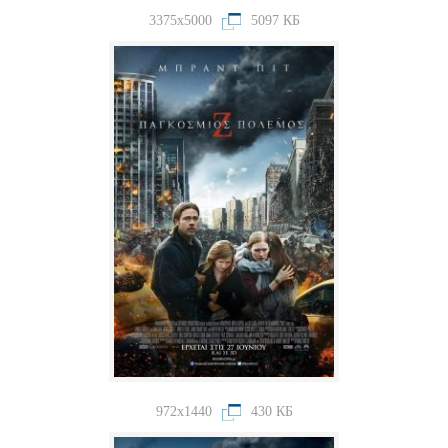
3375x5000
5097 КБ
972x1440
430 КБ