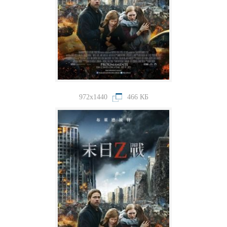
972x1440
466 КБ