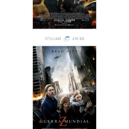
972x1440
430 КБ