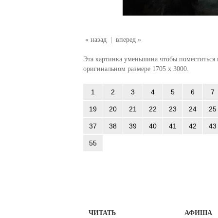
« назад
|
вперед »
Эта картинка уменьшина чтобы поместиться в
оригинальном размере 1705 x 3000.
1
2
3
4
5
6
7
19
20
21
22
23
24
25
37
38
39
40
41
42
43
55
ЧИТАТЬ
АФИША