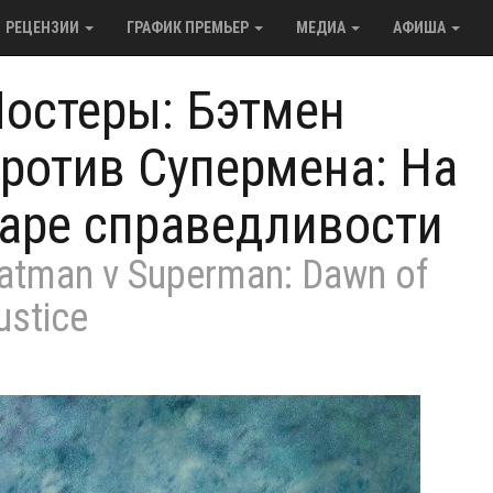
РЕЦЕНЗИИ
ГРАФИК ПРЕМЬЕР
МЕДИА
АФИША
остеры: Бэтмен
ротив Супермена: На
аре справедливости
atman v Superman: Dawn of
ustice