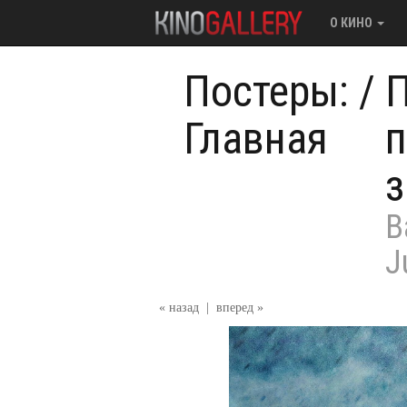
О КИНО
Постеры:
/
П
Главная
п
з
B
J
« назад
|
вперед »