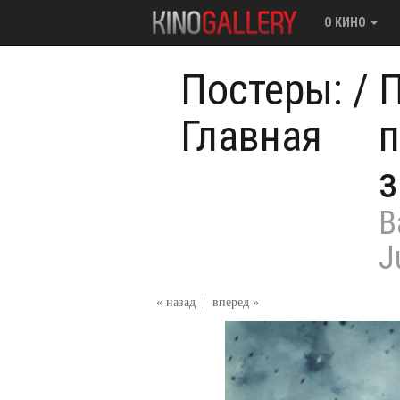
О КИНО
Постеры:
/
П
Главная
п
з
B
J
« назад
|
вперед »