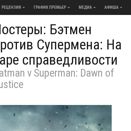
РЕЦЕНЗИИ
ГРАФИК ПРЕМЬЕР
МЕДИА
АФИША
остеры: Бэтмен
ротив Супермена: На
аре справедливости
atman v Superman: Dawn of
ustice