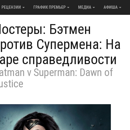
РЕЦЕНЗИИ
ГРАФИК ПРЕМЬЕР
МЕДИА
АФИША
остеры: Бэтмен
ротив Супермена: На
аре справедливости
atman v Superman: Dawn of
ustice