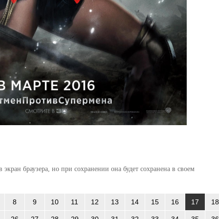
 экран браузера, но при сохранении она будет сохранена в своем
8
9
10
11
12
13
14
15
16
17
18
26
27
28
29
30
31
32
33
34
35
36