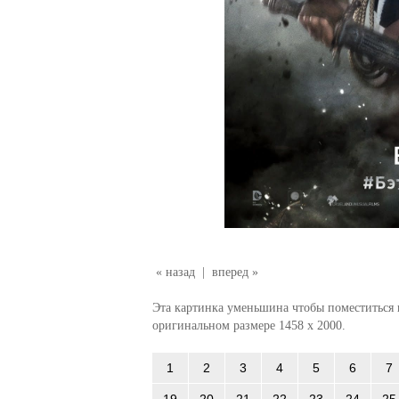
« назад
|
вперед »
Эта картинка уменьшина чтобы поместиться в
оригинальном размере 1458 x 2000.
1
2
3
4
5
6
7
19
20
21
22
23
24
25