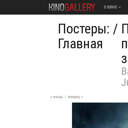
О КИНО
Постеры:
/
П
Главная
п
з
B
J
« назад
|
вперед »