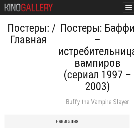
To
na
Постеры:
/
Постеры: Бафф
Главная
–
истребительниц
вампиров
(сериал 1997 –
2003)
Buffy the Vampire Slayer
навигация