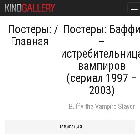
To
na
Постеры:
/
Постеры: Бафф
Главная
–
истребительниц
вампиров
(сериал 1997 –
2003)
Buffy the Vampire Slayer
навигация