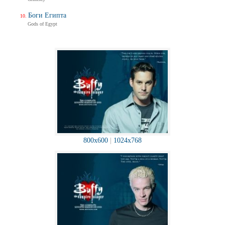
Боги Египта
Gods of Egypt
800x600
|
1024x768