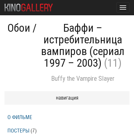
Toggl
navig
Обои
/
Баффи –
истребительница
вампиров (сериал
1997 – 2003)
(11)
Buffy the Vampire Slayer
навигация
О ФИЛЬМЕ
ПОСТЕРЫ
(7)