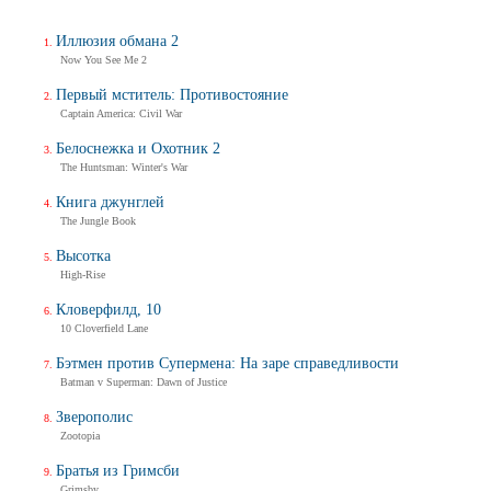
Иллюзия обмана 2
Now You See Me 2
Первый мститель: Противостояние
Captain America: Civil War
Белоснежка и Охотник 2
The Huntsman: Winter's War
Книга джунглей
The Jungle Book
Высотка
High-Rise
Кловерфилд, 10
10 Cloverfield Lane
Бэтмен против Супермена: На заре справедливости
Batman v Superman: Dawn of Justice
Зверополис
Zootopia
Братья из Гримсби
Grimsby