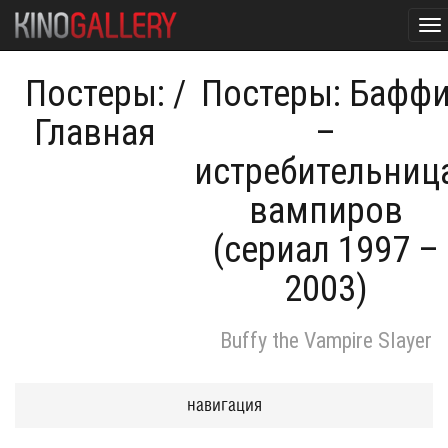
To
na
Постеры:
/
Постеры: Бафф
Главная
–
истребительниц
вампиров
(сериал 1997 –
2003)
Buffy the Vampire Slayer
навигация