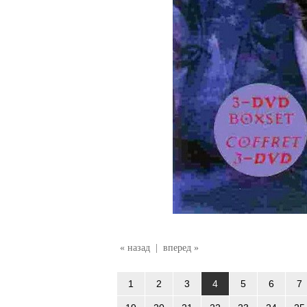
« назад
|
вперед »
1
2
3
4
5
6
7