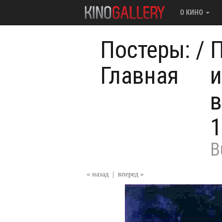
О КИНО
Постеры:
/
П
Главная
и
в
1
B
« назад
|
вперед »