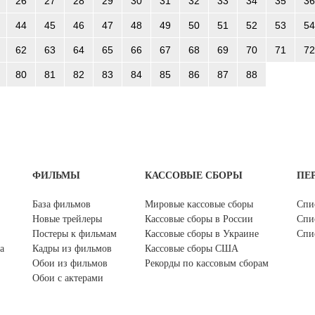
26
27
28
29
30
31
32
33
34
35
36
44
45
46
47
48
49
50
51
52
53
54
62
63
64
65
66
67
68
69
70
71
72
80
81
82
83
84
85
86
87
88
ФИЛЬМЫ
КАССОВЫЕ СБОРЫ
ПЕ
База фильмов
Мировые кассовые сборы
Спи
Новые трейлеры
Кассовые сборы в России
Спи
Постеры к фильмам
Кассовые сборы в Украине
Спи
а
Кадры из фильмов
Кассовые сборы США
Обои из фильмов
Рекорды по кассовым сборам
Обои с актерами