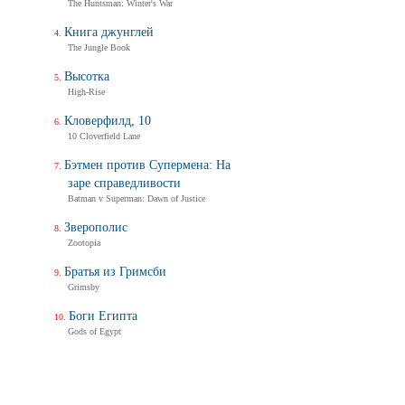
The Huntsman: Winter's War
Книга джунглей
The Jungle Book
Высотка
High-Rise
Кловерфилд, 10
10 Cloverfield Lane
Бэтмен против Супермена: На
заре справедливости
Batman v Superman: Dawn of Justice
Зверополис
Zootopia
Братья из Гримсби
Grimsby
Боги Египта
Gods of Egypt