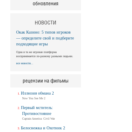
обновления
НОВОСТИ
Окак Казино: 5 типов игроков
— определите свой и подберите
подходящие игры
Одна и та же игровая платформа
воспринимается по-разному разными людьми.
все новости...
рецензии на фильмы
Иллюзия обмана 2
Now You See Me 2
Первый мститель:
Противостояние
Captain America: Civil War
Белоснежка и Охотник 2