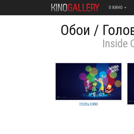
О КИНО
Обои
/
Голо
Inside 
1920x1080