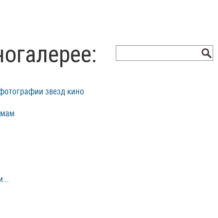
ногалерее:
фотографии звезд кино
ьмам
...