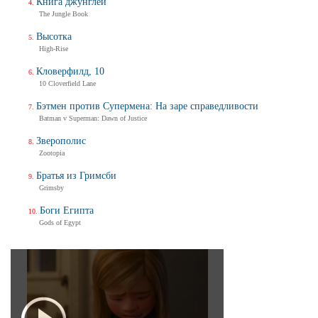
Книга джунглей
The Jungle Book
Высотка
High-Rise
Кловерфилд, 10
10 Cloverfield Lane
Бэтмен против Супермена: На заре справедливости
Batman v Superman: Dawn of Justice
Зверополис
Zootopia
Братья из Гримсби
Grimsby
Боги Египта
Gods of Egypt