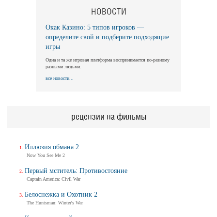
НОВОСТИ
Окак Казино: 5 типов игроков —
определите свой и подберите подходящие
игры
Одна и та же игровая платформа воспринимается по-разному
разными людьми.
все новости...
рецензии на фильмы
Иллюзия обмана 2
Now You See Me 2
Первый мститель: Противостояние
Captain America: Civil War
Белоснежка и Охотник 2
The Huntsman: Winter's War