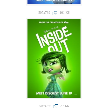
507x739
101 КБ
503x736
87 КБ