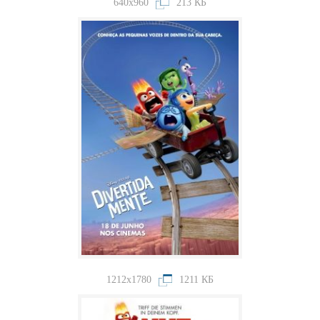
640x960
213 КБ
1212x1780
1211 КБ