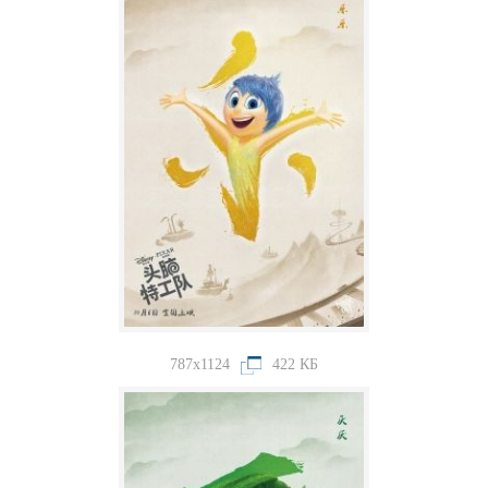
787x1124
422 КБ