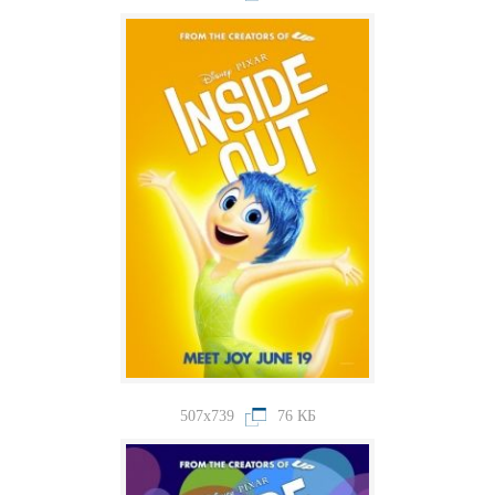
507x739
76 КБ