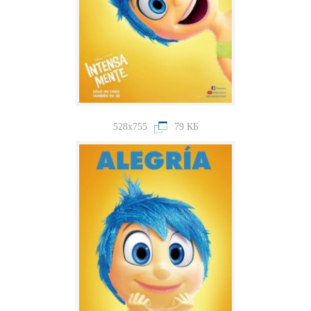
528x755
79 КБ