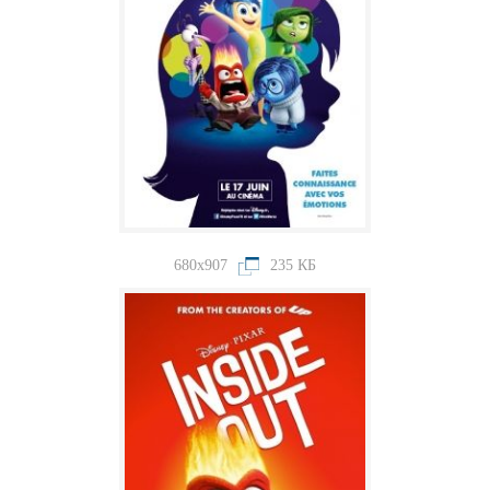
680x907
235 КБ