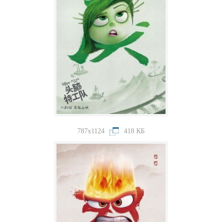
787x1124
418 КБ