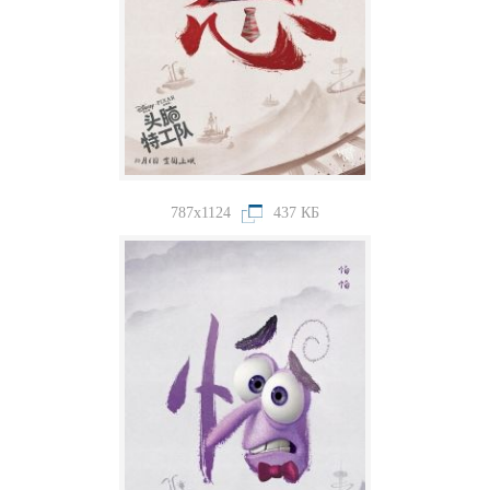
787x1124
437 КБ