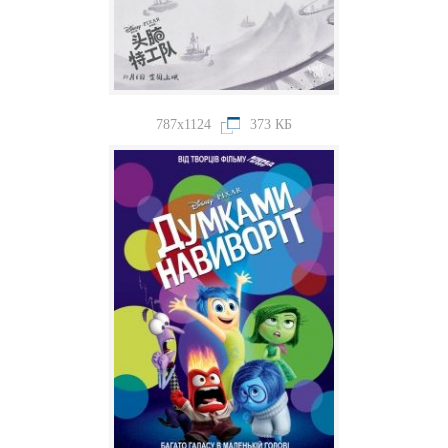
787x1124
373 КБ