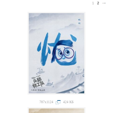
1
2
787x1124
424 КБ