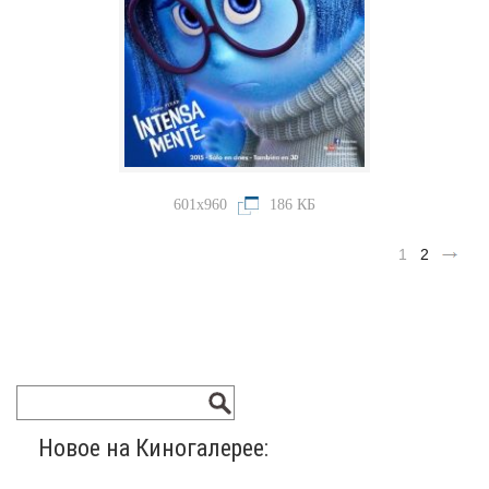
601x960
186 КБ
1
2
Новое на Киногалерее: