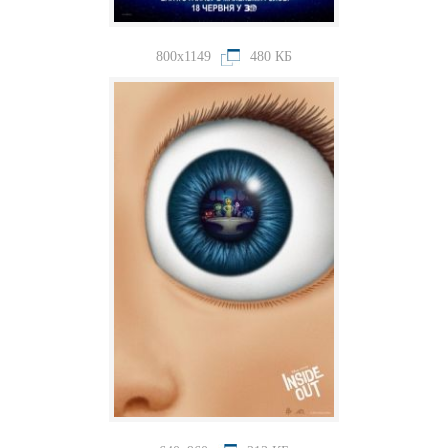
800x1149
480 КБ