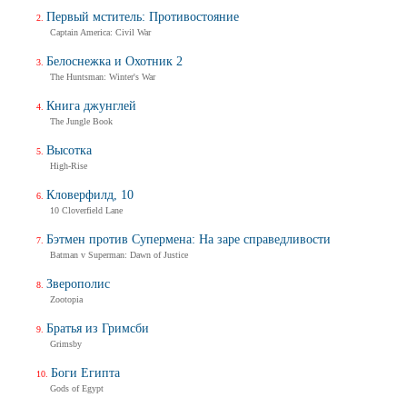
Первый мститель: Противостояние
Captain America: Civil War
Белоснежка и Охотник 2
The Huntsman: Winter's War
Книга джунглей
The Jungle Book
Высотка
High-Rise
Кловерфилд, 10
10 Cloverfield Lane
Бэтмен против Супермена: На заре справедливости
Batman v Superman: Dawn of Justice
Зверополис
Zootopia
Братья из Гримсби
Grimsby
Боги Египта
Gods of Egypt