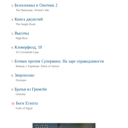
Белоснежка и Охотник 2
The Huntsman: Winter's War
Книга джунглей
The Jungle Book
Высотка
High-Rise
Кловерфилд, 10
10 Cloverfield Lane
Бэтмен против Супермена: На заре справедливости
Batman v Superman: Dawn of Justice
Зверополис
Zootopia
Братья из Гримсби
Grimsby
Боги Египта
Gods of Egypt