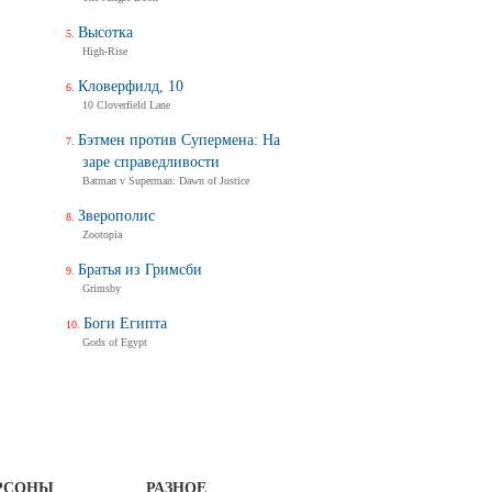
Высотка
High-Rise
Кловерфилд, 10
10 Cloverfield Lane
Бэтмен против Супермена: На
заре справедливости
Batman v Superman: Dawn of Justice
Зверополис
Zootopia
Братья из Гримсби
Grimsby
Боги Египта
Gods of Egypt
РСОНЫ
РАЗНОЕ