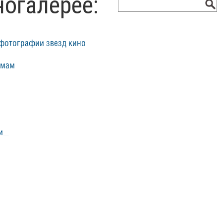
ногалерее:
фотографии звезд кино
ьмам
...