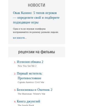
НОВОСТИ
Окак Казино: 5 типов игроков
— определите свой и подберите
подходящие игры
Одна и та же игровая платформа
воспринимается по-разному разными людьми.
все новости...
рецензии на фильмы
Иллюзия обмана 2
Now You See Me 2
Первый мститель:
Противостояние
Captain America: Civil War
Белоснежка и Охотник 2
The Huntsman: Winter's War
Книга джунглей
The Jungle Book