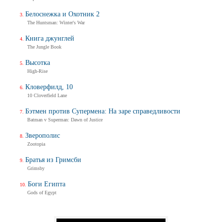
Белоснежка и Охотник 2
The Huntsman: Winter's War
Книга джунглей
The Jungle Book
Высотка
High-Rise
Кловерфилд, 10
10 Cloverfield Lane
Бэтмен против Супермена: На заре справедливости
Batman v Superman: Dawn of Justice
Зверополис
Zootopia
Братья из Гримсби
Grimsby
Боги Египта
Gods of Egypt