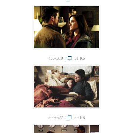
485x319
31 КБ
800x522
59 КБ