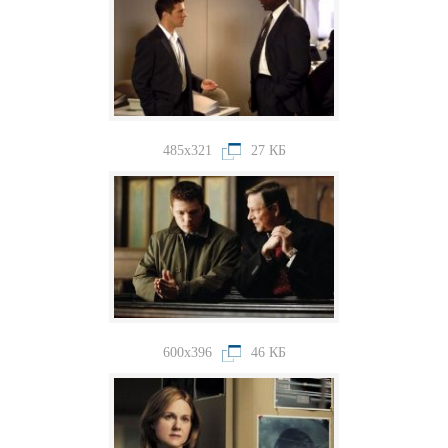
485x321
27 КБ
600x396
46 КБ