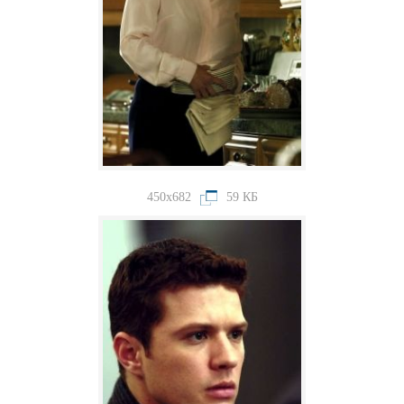
450x682
59 КБ