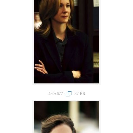
450x677
37 КБ