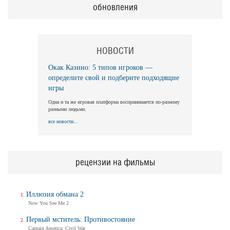
обновления
НОВОСТИ
Окак Казино: 5 типов игроков —
определите свой и подберите подходящие
игры
Одна и та же игровая платформа воспринимается по-разному
разными людьми.
все новости...
рецензии на фильмы
Иллюзия обмана 2
Now You See Me 2
Первый мститель: Противостояние
Captain America: Civil War