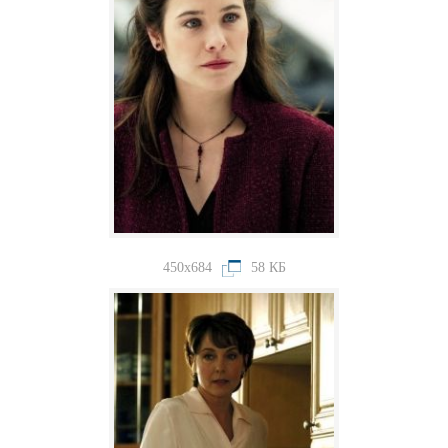
450x684
58 КБ