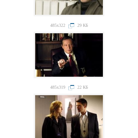
485x322
29 КБ
485x319
22 КБ