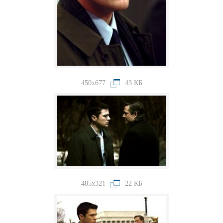
450x677
43 КБ
485x321
22 КБ