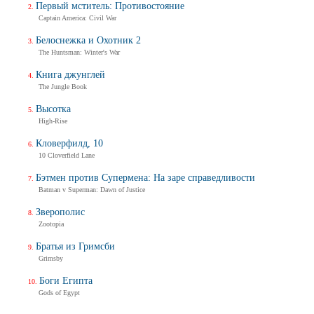
Первый мститель: Противостояние
Captain America: Civil War
Белоснежка и Охотник 2
The Huntsman: Winter's War
Книга джунглей
The Jungle Book
Высотка
High-Rise
Кловерфилд, 10
10 Cloverfield Lane
Бэтмен против Супермена: На заре справедливости
Batman v Superman: Dawn of Justice
Зверополис
Zootopia
Братья из Гримсби
Grimsby
Боги Египта
Gods of Egypt