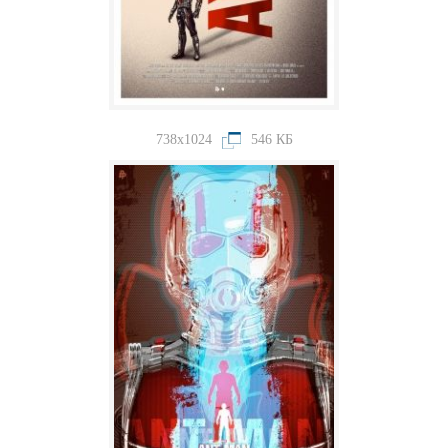
738x1024
546 КБ