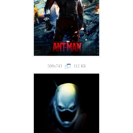
508x743
112 КБ