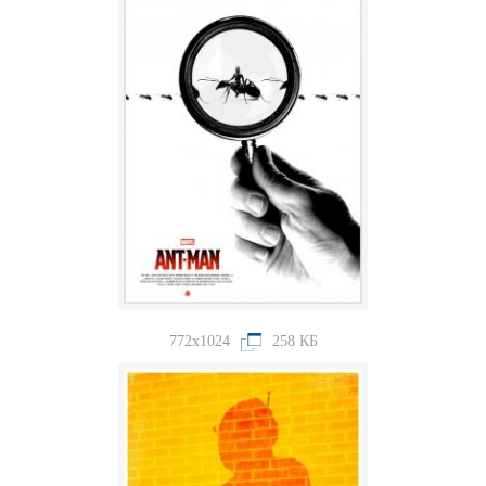
772x1024
258 КБ