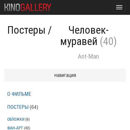
Toggl
navig
Постеры
/
Человек-
муравей
(40)
Ant-Man
навигация
О ФИЛЬМЕ
ПОСТЕРЫ
(64)
ОБЛОЖКИ
(9)
ФАН-АРТ
(40)