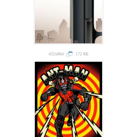
432x864
172 КБ