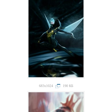
683x1024
190 КБ