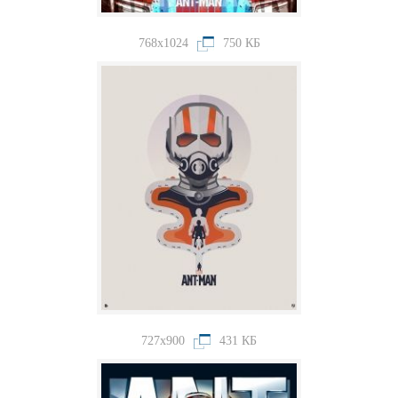
768x1024
750 КБ
727x900
431 КБ