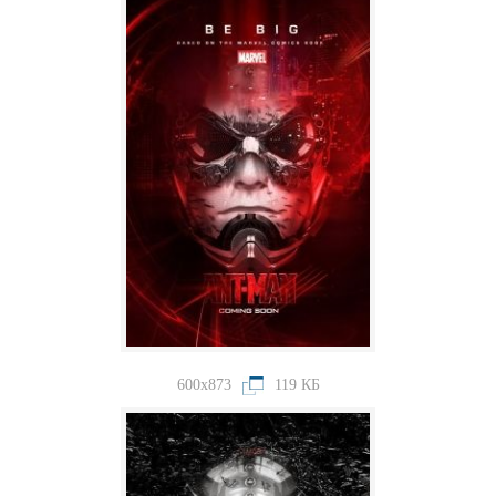
600x873
119 КБ