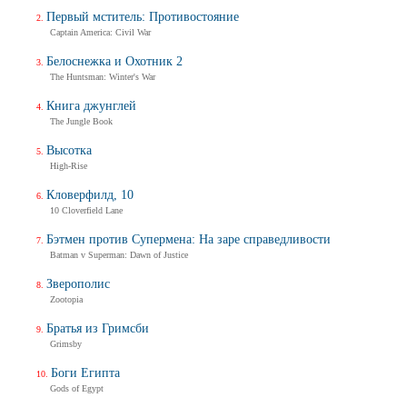
Первый мститель: Противостояние
Captain America: Civil War
Белоснежка и Охотник 2
The Huntsman: Winter's War
Книга джунглей
The Jungle Book
Высотка
High-Rise
Кловерфилд, 10
10 Cloverfield Lane
Бэтмен против Супермена: На заре справедливости
Batman v Superman: Dawn of Justice
Зверополис
Zootopia
Братья из Гримсби
Grimsby
Боги Египта
Gods of Egypt