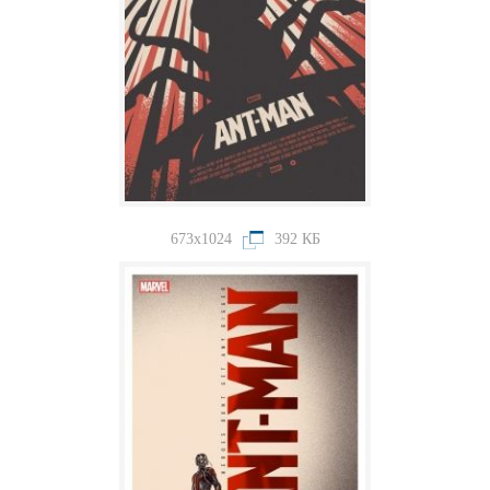
673x1024
392 КБ