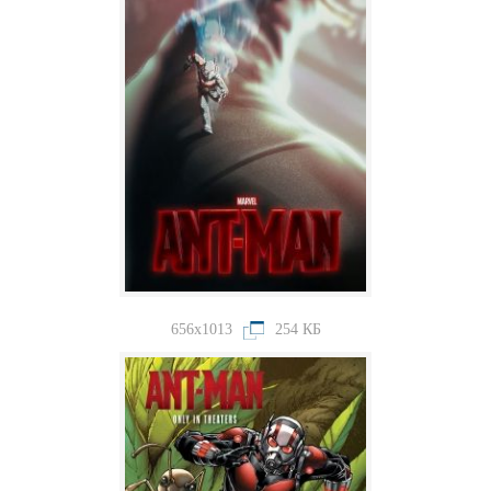
656x1013
254 КБ