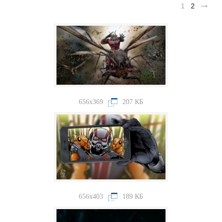
1
2
656x369
207 КБ
656x403
189 КБ