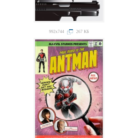
992x744
267 КБ