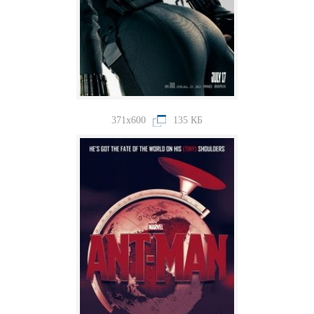
371x600
135 КБ