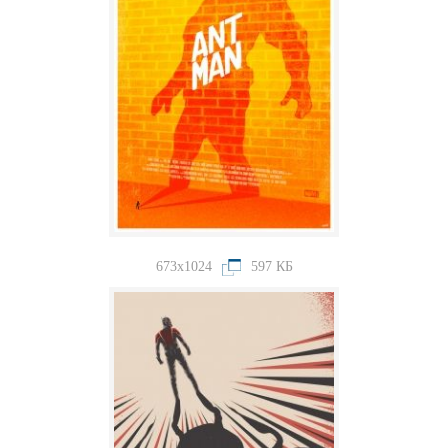
673x1024
597 КБ