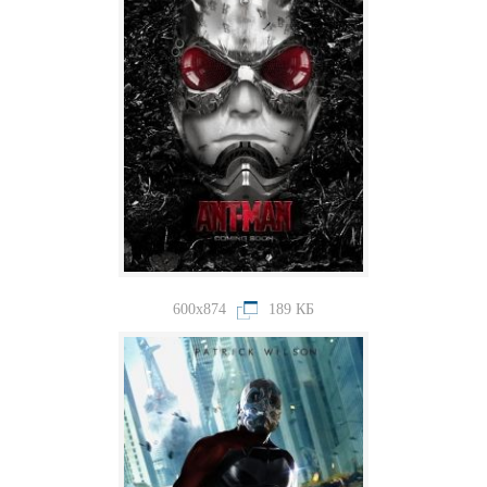
600x874
189 КБ