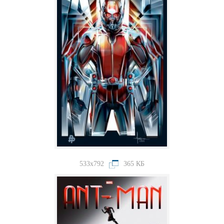
533x792
365 КБ