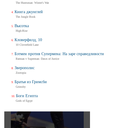
The Huntsman: Winter's War
Книга джунглей
The Jungle Book
Высотка
High-Rise
Кловерфилд, 10
10 Cloverfield Lane
Бэтмен против Супермена: На заре справедливости
Batman v Superman: Dawn of Justice
Зверополис
Zootopia
Братья из Гримсби
Grimsby
Боги Египта
Gods of Egypt