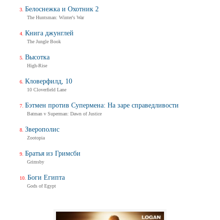
Белоснежка и Охотник 2
The Huntsman: Winter's War
Книга джунглей
The Jungle Book
Высотка
High-Rise
Кловерфилд, 10
10 Cloverfield Lane
Бэтмен против Супермена: На заре справедливости
Batman v Superman: Dawn of Justice
Зверополис
Zootopia
Братья из Гримсби
Grimsby
Боги Египта
Gods of Egypt