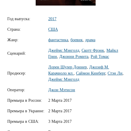
Год выпуска:
2017
Страна:
США
Жанр:
фантастика
,
боевик
,
драма
Джеймс Мэнголд
,
Скотт Фрэнк
,
Майкл
Сценарий:
Грин
,
Джонни Ромита
,
Рой Томас
Лорен Шулер Доннер
,
Джозеф М.
Продюсер:
Карачиоло мл.
,
Саймон Кинберг
,
Стэн Ли
,
Джеймс Мэнголд
Оператор:
Джон Мэтисон
Премьера в России:
2 Марта 2017
Премьера в Украине:
2 Марта 2017
Премьера в США:
3 Марта 2017