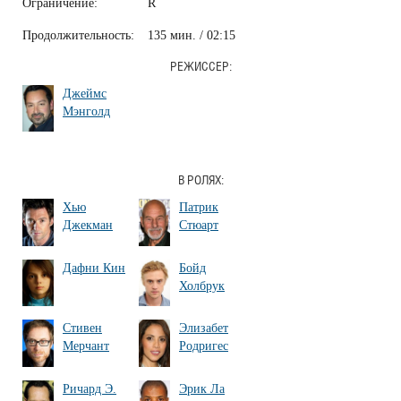
Ограничение:
R
Продолжительность:
135 мин. / 02:15
РЕЖИССЕР:
Джеймс
Мэнголд
В РОЛЯХ:
Хью
Патрик
Джекман
Стюарт
Дафни Кин
Бойд
Холбрук
Стивен
Элизабет
Мерчант
Родригес
Ричард Э.
Эрик Ла