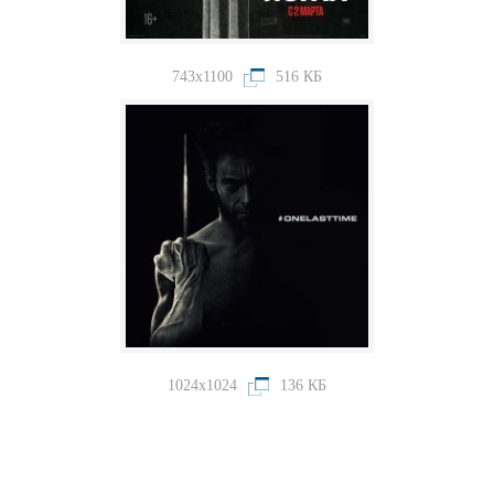
743x1100
516 КБ
1024x1024
136 КБ