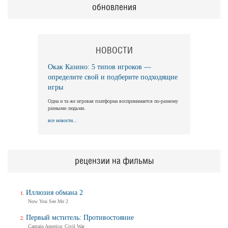
обновления
НОВОСТИ
Окак Казино: 5 типов игроков —
определите свой и подберите подходящие
игры
Одна и та же игровая платформа воспринимается по-разному
разными людьми.
все новости...
рецензии на фильмы
Иллюзия обмана 2
Now You See Me 2
Первый мститель: Противостояние
Captain America: Civil War