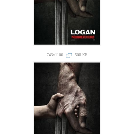
743x1100
508 КБ