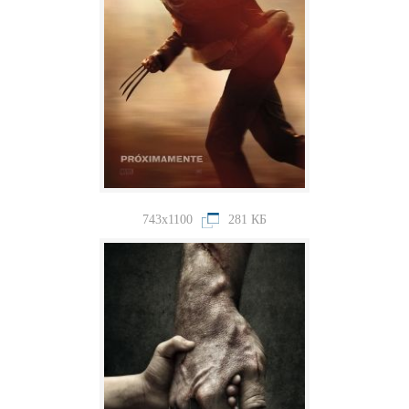
743x1100
281 КБ