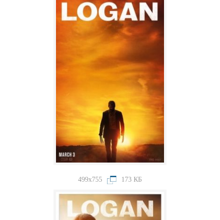
499x755
173 КБ