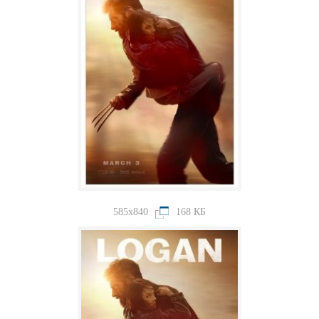
585x840
168 КБ