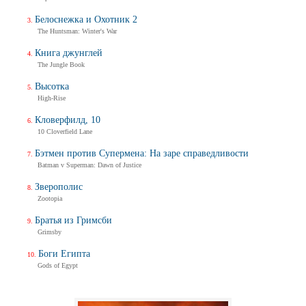
Белоснежка и Охотник 2
The Huntsman: Winter's War
Книга джунглей
The Jungle Book
Высотка
High-Rise
Кловерфилд, 10
10 Cloverfield Lane
Бэтмен против Супермена: На заре справедливости
Batman v Superman: Dawn of Justice
Зверополис
Zootopia
Братья из Гримсби
Grimsby
Боги Египта
Gods of Egypt