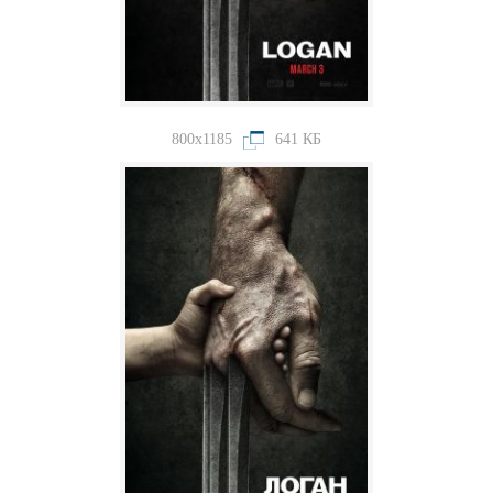
800x1185
641 КБ