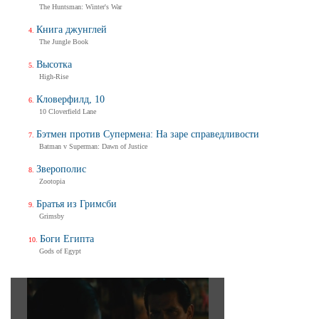
The Huntsman: Winter's War
Книга джунглей
The Jungle Book
Высотка
High-Rise
Кловерфилд, 10
10 Cloverfield Lane
Бэтмен против Супермена: На заре справедливости
Batman v Superman: Dawn of Justice
Зверополис
Zootopia
Братья из Гримсби
Grimsby
Боги Египта
Gods of Egypt