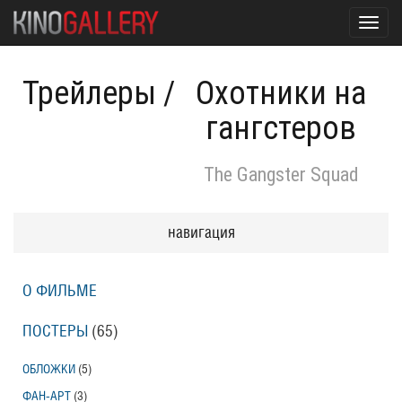
Toggl
navig
Трейлеры
/
Охотники на
гангстеров
The Gangster Squad
навигация
О ФИЛЬМЕ
ПОСТЕРЫ
(65)
ОБЛОЖКИ
(5)
ФАН-АРТ
(3)