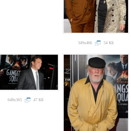
349x466
54 КБ
648x365
47 КБ