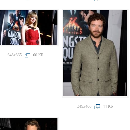
648x365
60 КБ
349x466
44 КБ