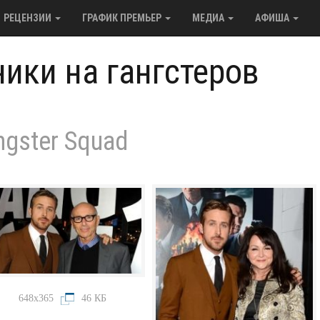
РЕЦЕНЗИИ
ГРАФИК ПРЕМЬЕР
МЕДИА
АФИША
ики на гангстеров
ngster Squad
648x365
46 КБ