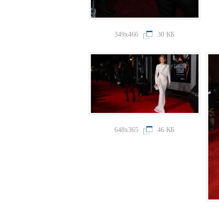
349x466
30 КБ
648x365
46 КБ