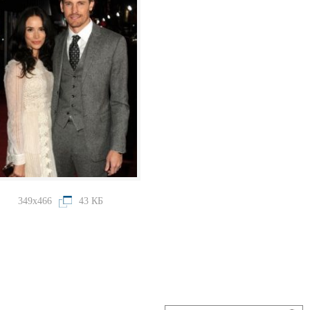
349x466
43 КБ