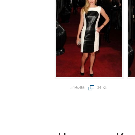
349x466
34 КБ