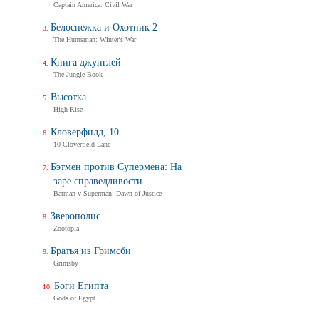
Captain America: Civil War
Белоснежка и Охотник 2
The Huntsman: Winter's War
Книга джунглей
The Jungle Book
Высотка
High-Rise
Кловерфилд, 10
10 Cloverfield Lane
Бэтмен против Супермена: На
заре справедливости
Batman v Superman: Dawn of Justice
Зверополис
Zootopia
Братья из Гримсби
Grimsby
Боги Египта
Gods of Egypt