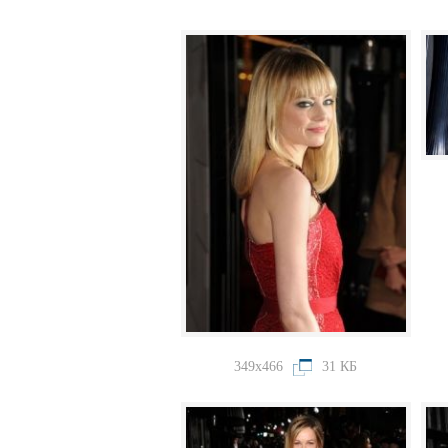
349x466
31 КБ