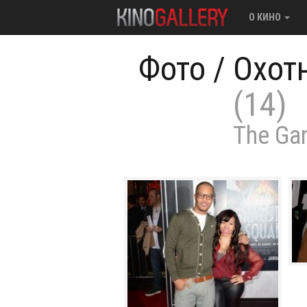
О КИНО
Фото
/
Охотн
(14)
The Ga