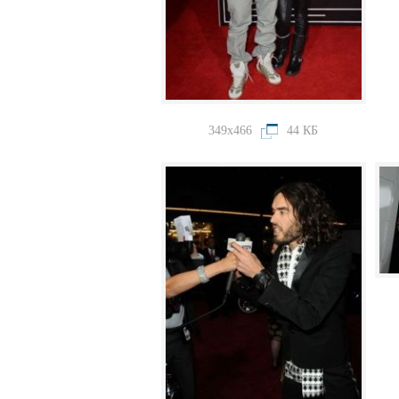
349x466
44 КБ