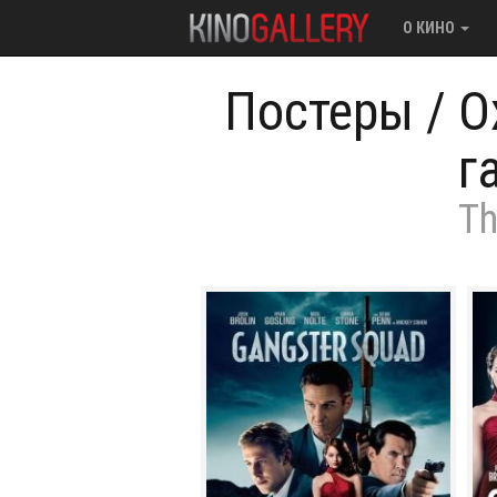
О КИНО
Постеры
/
О
г
Th