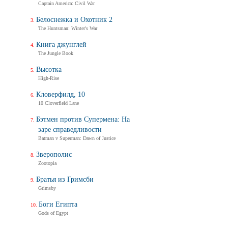
Captain America: Civil War
Белоснежка и Охотник 2
The Huntsman: Winter's War
Книга джунглей
The Jungle Book
Высотка
High-Rise
Кловерфилд, 10
10 Cloverfield Lane
Бэтмен против Супермена: На
заре справедливости
Batman v Superman: Dawn of Justice
Зверополис
Zootopia
Братья из Гримсби
Grimsby
Боги Египта
Gods of Egypt