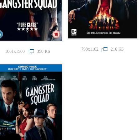
798x1102
216 КБ
1061x1500
350 КБ