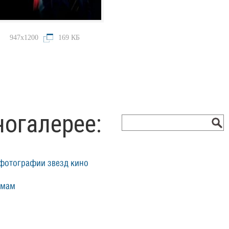
947x1200
169 КБ
ногалерее:
фотографии звезд кино
ьмам