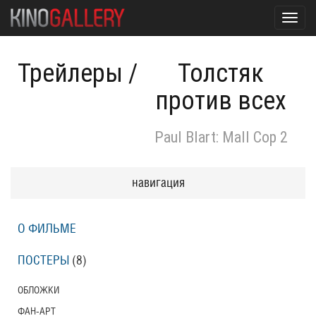
Toggl
navig
Трейлеры
/
Толстяк
против всех
Paul Blart: Mall Cop 2
навигация
О ФИЛЬМЕ
ПОСТЕРЫ
(8)
ОБЛОЖКИ
ФАН-АРТ