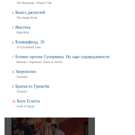
The Huntsman: Winter's War
Книга джунглей
The Jungle Book
Высотка
High-Rise
Кловерфилд, 10
10 Cloverfield Lane
Бэтмен против Супермена: На заре справедливости
Batman v Superman: Dawn of Justice
Зверополис
Zootopia
Братья из Гримсби
Grimsby
Боги Египта
Gods of Egypt