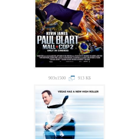
903x1500
913 КБ