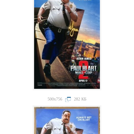
500x756
282 КБ