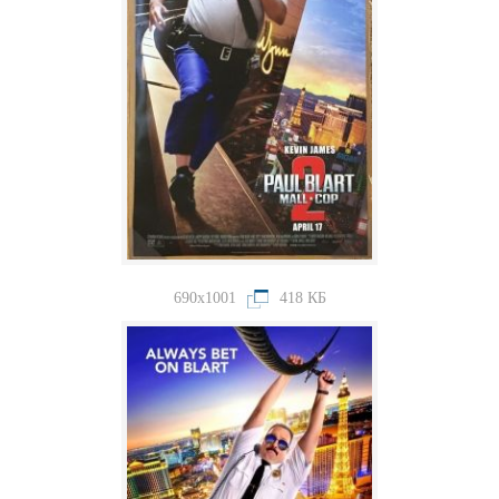
690x1001
418 КБ