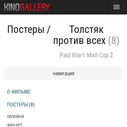
Toggl
navig
Постеры
/
Толстяк
против всех
(8)
Paul Blart: Mall Cop 2
навигация
О ФИЛЬМЕ
ПОСТЕРЫ
(8)
ОБЛОЖКИ
ФАН-АРТ