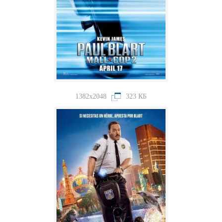
1382x2048
323 КБ