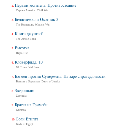
Первый мститель: Противостояние
Captain America: Civil War
Белоснежка и Охотник 2
The Huntsman: Winter's War
Книга джунглей
The Jungle Book
Высотка
High-Rise
Кловерфилд, 10
10 Cloverfield Lane
Бэтмен против Супермена: На заре справедливости
Batman v Superman: Dawn of Justice
Зверополис
Zootopia
Братья из Гримсби
Grimsby
Боги Египта
Gods of Egypt