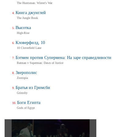
The Huntsman: Winter's War
Книга джунглей
The Jungle Book
Высотка
High-Rise
Кловерфилд, 10
10 Cloverfield Lane
Бэтмен против Супермена: На заре справедливости
Batman v Superman: Dawn of Justice
Зверополис
Zootopia
Братья из Гримсби
Grimsby
Боги Египта
Gods of Egypt