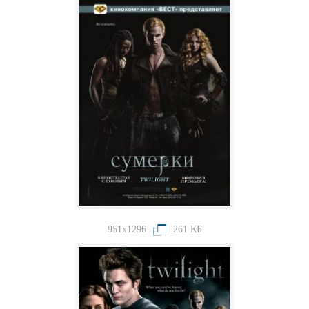
951x1296
261 КБ