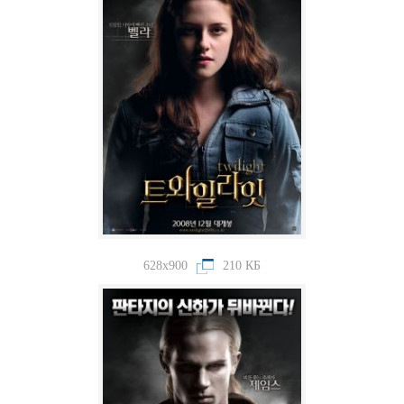
628x900
210 КБ