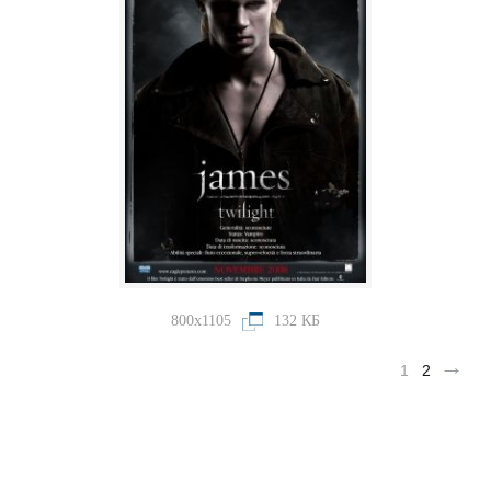
800x1105
132 КБ
1
2