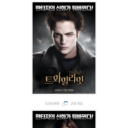
628x900
204 КБ