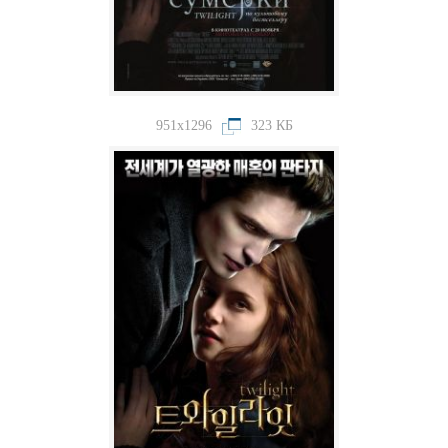
951x1296
323 КБ