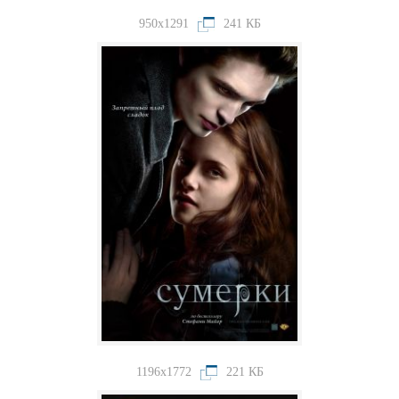
950x1291
241 КБ
1196x1772
221 КБ