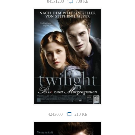
845x1200
708 КБ
424x600
210 КБ