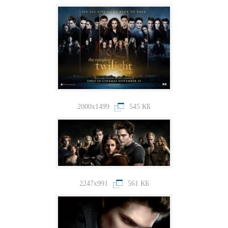
2000x1499
545 КБ
2247x991
561 КБ