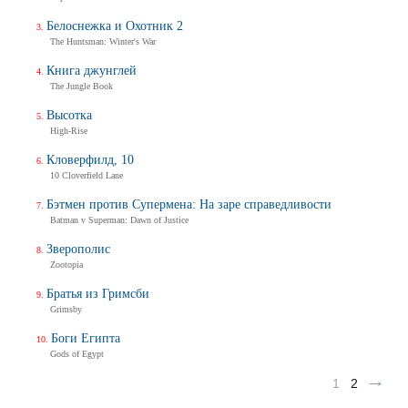
Белоснежка и Охотник 2
The Huntsman: Winter's War
Книга джунглей
The Jungle Book
Высотка
High-Rise
Кловерфилд, 10
10 Cloverfield Lane
Бэтмен против Супермена: На заре справедливости
Batman v Superman: Dawn of Justice
Зверополис
Zootopia
Братья из Гримсби
Grimsby
Боги Египта
Gods of Egypt
1
2