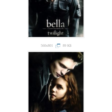
560x801
89 КБ