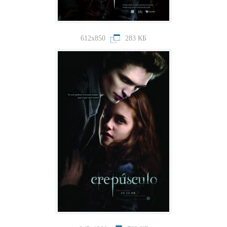
612x850
283 КБ