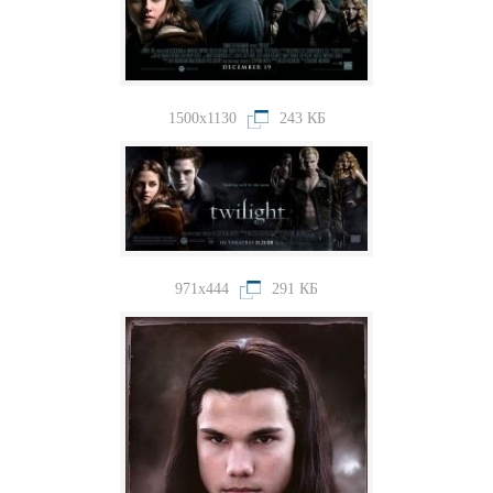
1500x1130
243 КБ
971x444
291 КБ