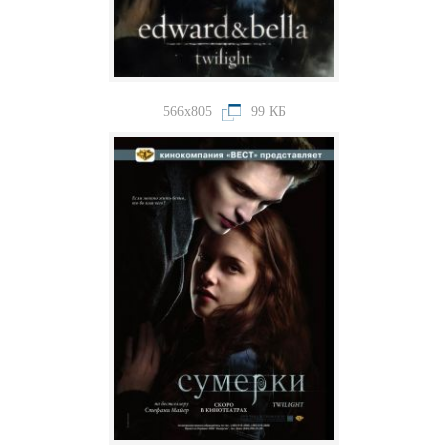
566x805
99 КБ