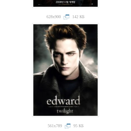
628x900
142 КБ
561x789
95 КБ