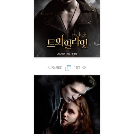
628x900
183 КБ