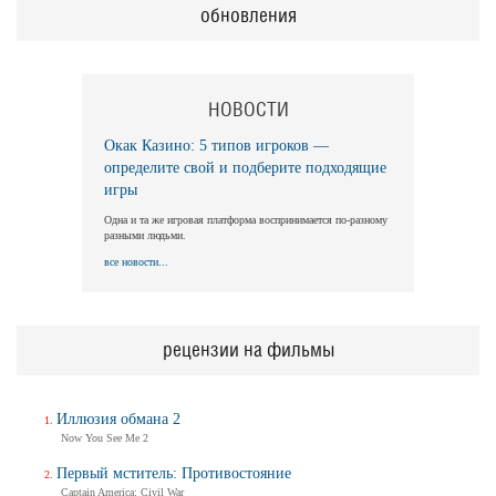
обновления
НОВОСТИ
Окак Казино: 5 типов игроков —
определите свой и подберите подходящие
игры
Одна и та же игровая платформа воспринимается по-разному
разными людьми.
все новости...
рецензии на фильмы
Иллюзия обмана 2
Now You See Me 2
Первый мститель: Противостояние
Captain America: Civil War