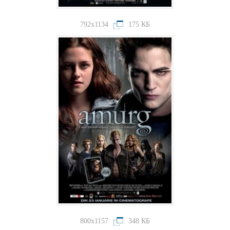
792x1134
175 КБ
800x1157
348 КБ