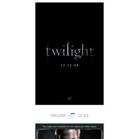
600x888
18 КБ