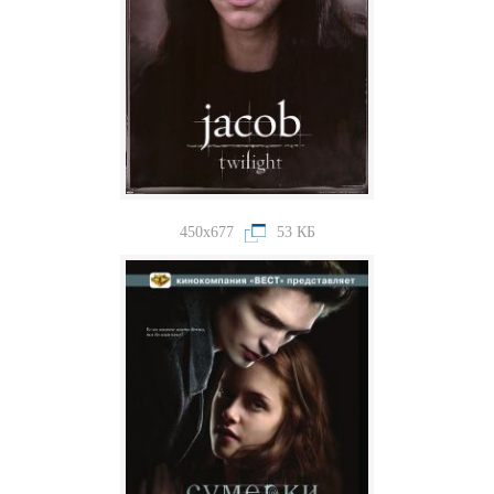
450x677
53 КБ