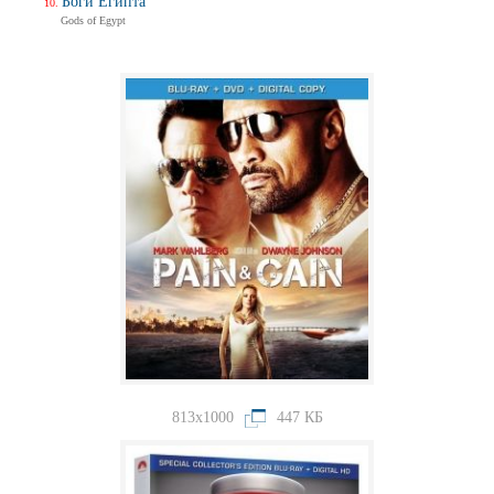
Боги Египта
Gods of Egypt
813x1000
447 КБ