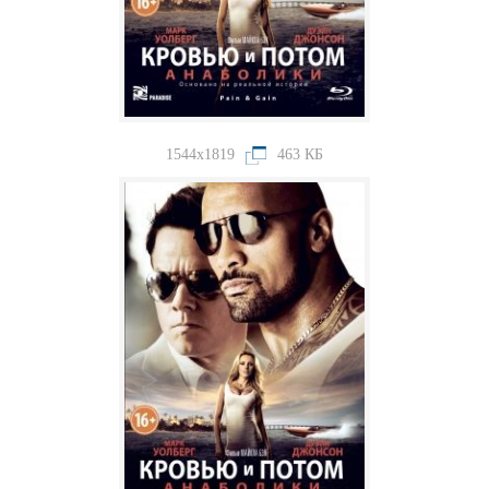
1544x1819
463 КБ