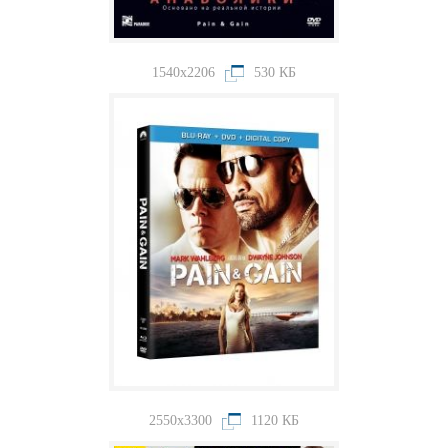
1540x2206
530 КБ
2550x3300
1120 КБ