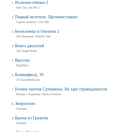
Иллюзия обмана 2
Now You See Me 2
Первый мститель: Противостояние
Captain America: Civil War
Белоснежка и Охотник 2
The Huntsman: Winter's War
Книга джунглей
The Jungle Book
Высотка
High-Rise
Кловерфилд, 10
10 Cloverfield Lane
Бэтмен против Супермена: На заре справедливости
Batman v Superman: Dawn of Justice
Зверополис
Zootopia
Братья из Гримсби
Grimsby