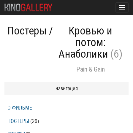
Toggl
navig
Постеры
/
Кровью и
потом:
Анаболики
(6)
Pain & Gain
навигация
О ФИЛЬМЕ
ПОСТЕРЫ
(29)