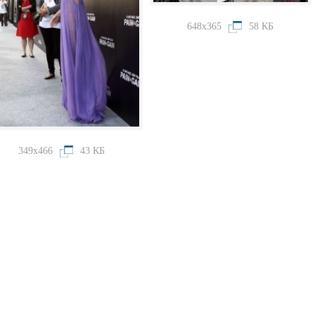
648x365
58 КБ
349x466
43 КБ