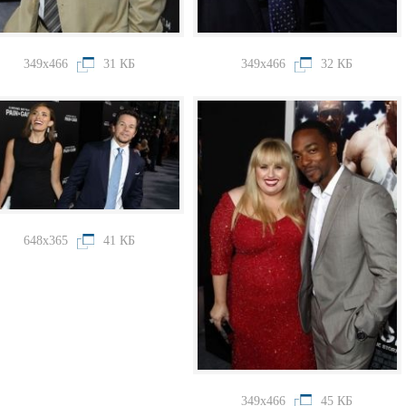
349x466
31 КБ
349x466
32 КБ
648x365
41 КБ
349x466
45 КБ