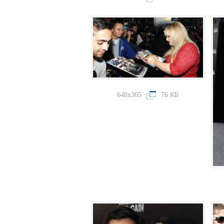
648x365
76 КБ