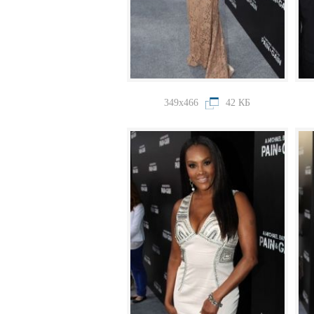
349x466
42 КБ