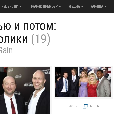
РЕЦЕНЗИИ
ГРАФИК ПРЕМЬЕР
МЕДИА
АФИША
ью и потом:
олики
(19)
Gain
648x365
64 КБ