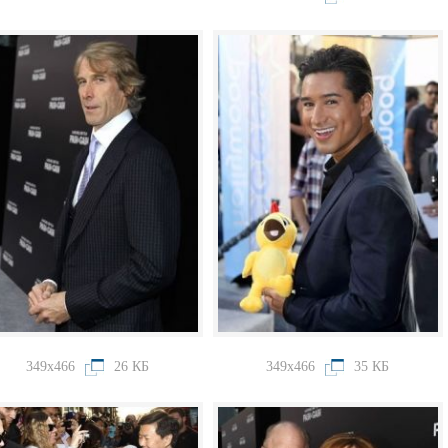
349x466
26 КБ
349x466
35 КБ