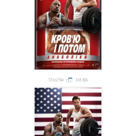
551x794
118 КБ