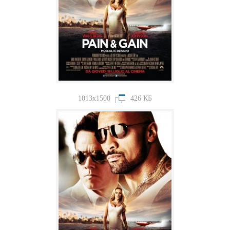
1013x1500
426 КБ