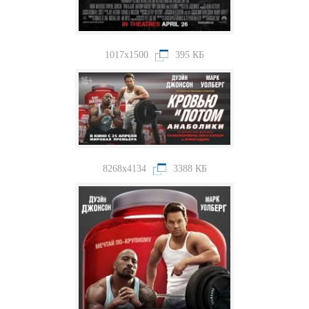
1017x1500
395 КБ
8268x4134
3388 КБ