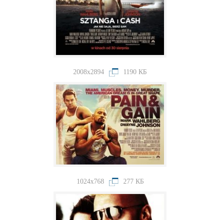
2008x2894
1190 КБ
1024x768
277 КБ