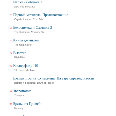
Иллюзия обмана 2
Now You See Me 2
Первый мститель: Противостояние
Captain America: Civil War
Белоснежка и Охотник 2
The Huntsman: Winter's War
Книга джунглей
The Jungle Book
Высотка
High-Rise
Кловерфилд, 10
10 Cloverfield Lane
Бэтмен против Супермена: На заре справедливости
Batman v Superman: Dawn of Justice
Зверополис
Zootopia
Братья из Гримсби
Grimsby