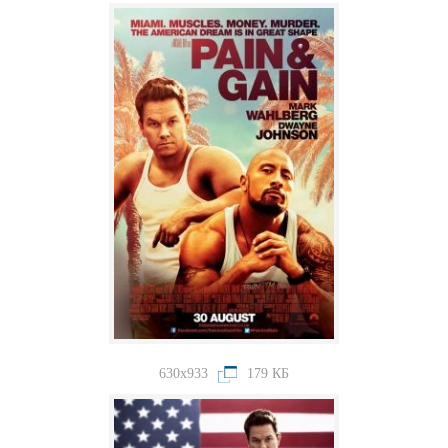
630x933
179 КБ