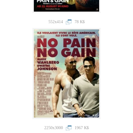
552x414
78 КБ
2250x3000
1967 КБ