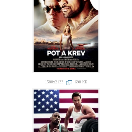
1588x2133
698 КБ