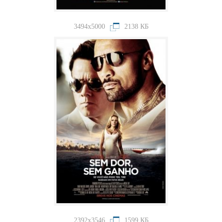
3494x5000
2138 КБ
2392x3546
1599 КБ