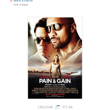
Боги Египта
Gods of Egypt
1383x2048
672 КБ