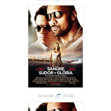
1013x1500
373 КБ