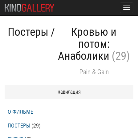
Toggl
navig
Постеры
/
Кровью и
потом:
Анаболики
(29)
Pain & Gain
навигация
О ФИЛЬМЕ
ПОСТЕРЫ
(29)