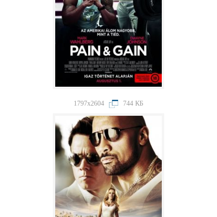
1797x2604
744 КБ