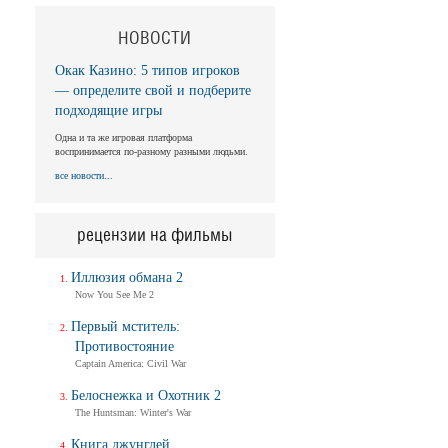
НОВОСТИ
Окак Казино: 5 типов игроков
— определите свой и подберите
подходящие игры
Одна и та же игровая платформа
воспринимается по-разному разными людьми.
все новости...
рецензии на фильмы
Иллюзия обмана 2
Now You See Me 2
Первый мститель:
Противостояние
Captain America: Civil War
Белоснежка и Охотник 2
The Huntsman: Winter's War
Книга джунглей