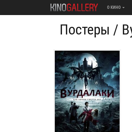
О КИНО
Постеры
/
В