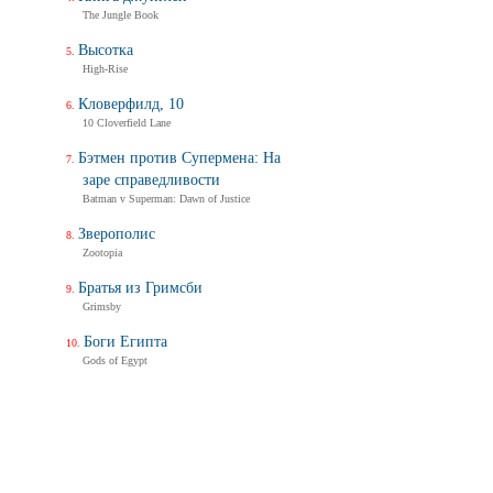
The Jungle Book
Высотка
High-Rise
Кловерфилд, 10
10 Cloverfield Lane
Бэтмен против Супермена: На
заре справедливости
Batman v Superman: Dawn of Justice
Зверополис
Zootopia
Братья из Гримсби
Grimsby
Боги Египта
Gods of Egypt