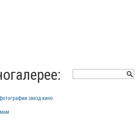
ногалерее:
фотографии звезд кино
ьмам