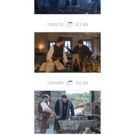
1100x733
421 КБ
1100x689
342 КБ