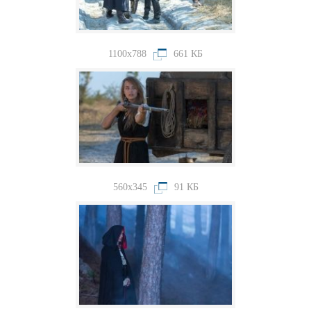
1100x788
661 КБ
560x345
91 КБ