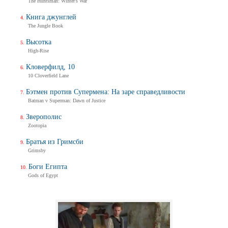
The Huntsman: Winter's War
Книга джунглей
The Jungle Book
Высотка
High-Rise
Кловерфилд, 10
10 Cloverfield Lane
Бэтмен против Супермена: На заре справедливости
Batman v Superman: Dawn of Justice
Зверополис
Zootopia
Братья из Гримсби
Grimsby
Боги Египта
Gods of Egypt