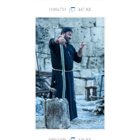
1100x733
447 КБ
689x1100
426 КБ