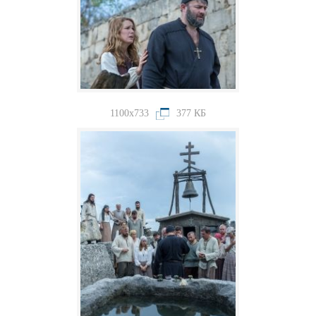
1100x733
377 КБ