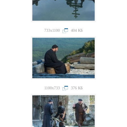
733x1100
404 КБ
1100x733
376 КБ